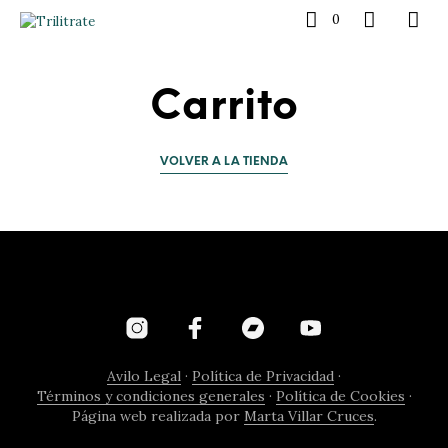
0
Carrito
VOLVER A LA TIENDA
Avilo Legal
·
Política de Privacidad
·
Términos y condiciones generales
·
Política de Cookies
·
Página web realizada por
Marta Villar Cruces
.