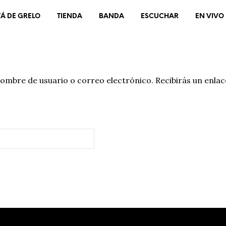
TÁ DE GRELO
TIENDA
BANDA
ESCUCHAR
EN VIVO
nombre de usuario o correo electrónico. Recibirás un enl
ORIO