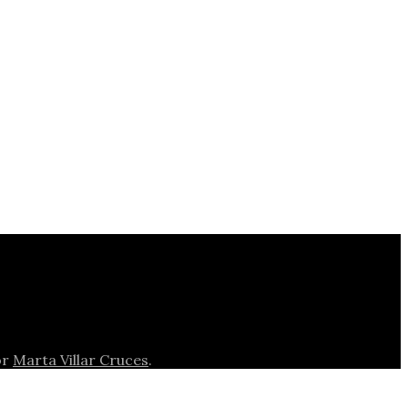
Navi
or
Marta Villar Cruces
.