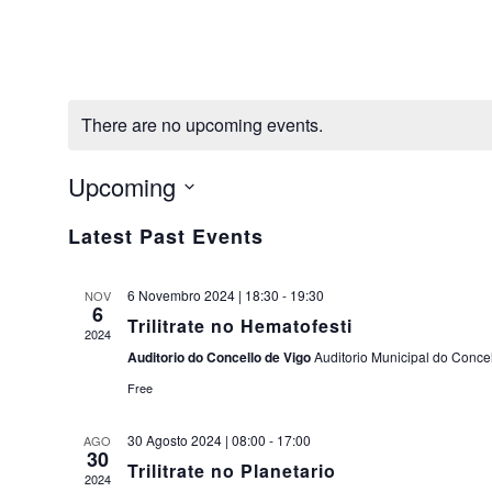
There are no upcoming events.
Upcoming
Select
Latest Past Events
date.
6 Novembro 2024 | 18:30
-
19:30
NOV
6
Trilitrate no Hematofesti
2024
Auditorio do Concello de Vigo
Auditorio Municipal do Concel
Free
30 Agosto 2024 | 08:00
-
17:00
AGO
30
Trilitrate no Planetario
2024